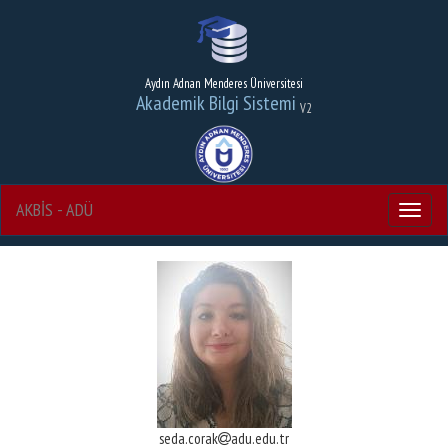
Aydın Adnan Menderes Üniversitesi
Akademik Bilgi Sistemi
V2
AKBİS - ADÜ
Menu
seda.corak
adu.edu.tr