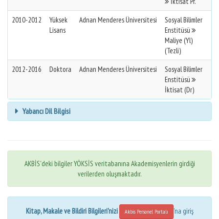
İktisat Pr.
2010-2012
Yüksek
Adnan Menderes Üniversitesi
Sosyal Bilimler
Lisans
Enstitüsü
Maliye (Yl)
(Tezli)
2012-2016
Doktora
Adnan Menderes Üniversitesi
Sosyal Bilimler
Enstitüsü
İktisat (Dr)
Yabancı Dil Bilgisi
AKBİS'deki bilgiler YÖKSİS veritabanına Akademisyenlerin girdiği
verilerden oluşmaktadır.
Kitap, Makale ve Bildiri Bilgileri'nizi
'na giriş
Akbis Personel Portalı