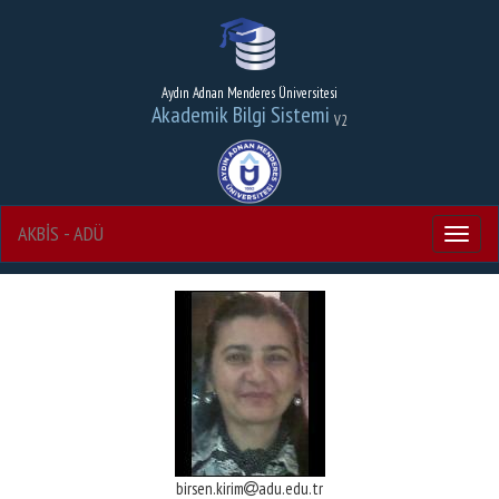
Aydın Adnan Menderes Üniversitesi
Akademik Bilgi Sistemi
V2
AKBİS - ADÜ
Menu
birsen.kirim
adu.edu.tr