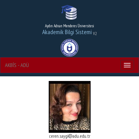
Aydın Adnan Menderes Üniversitesi
Akademik Bilgi Sistemi
V2
AKBİS - ADÜ
Menu
ceren.saygi
adu.edu.tr