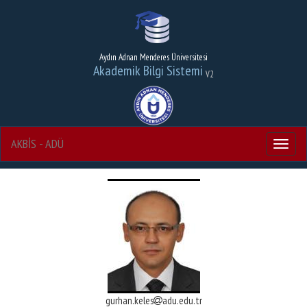
Aydın Adnan Menderes Üniversitesi
Akademik Bilgi Sistemi
V2
AKBİS - ADÜ
Menu
gurhan.keles
adu.edu.tr