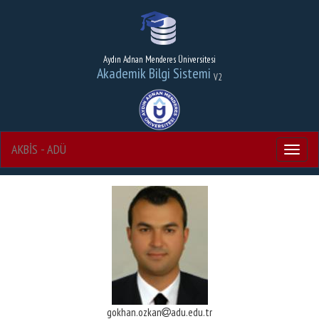
Aydın Adnan Menderes Üniversitesi
Akademik Bilgi Sistemi
V2
AKBİS - ADÜ
Menu
gokhan.ozkan
adu.edu.tr