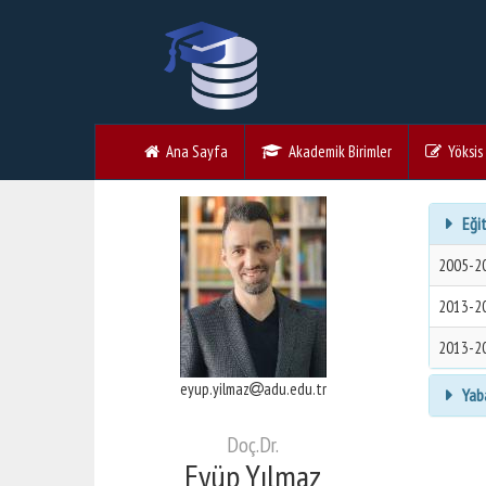
Ana Sayfa
Akademik Birimler
Yöksis V
Eğit
2005-2
2013-2
2013-2
eyup.yilmaz
adu.edu.tr
Yaba
Doç.Dr.
Eyüp Yılmaz