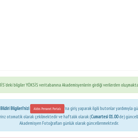
İS'deki bilgiler YÖKSİS veritabanına Akademisyenlerin girdiği verilerden oluşmakta
ldiri Bilgileri'nizi
'na giriş yaparak ilgili butonlar yardımıyla gü
Akbis Personel Portalı
erinz otomatik olarak çekilmektedir ve haftalık olarak (
Cumartesi 01.00
de) güncel
Akademisyen Fotoğrafları günlük olarak güncellenmektedir.