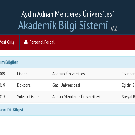
Aydın Adnan Menderes Üniversitesi
Akademik Bilgi Sistemi
V2
eri Girişi
Personel Portal
im Bilgileri
009
Lisans
Atatürk Üniversitesi
Erzincan
019
Doktora
Gazi Üniversitesi
Eğitim B
013
Yüksek Lisans
Adnan Menderes Üniversitesi
Sosyal B
ncı Dil Bilgisi