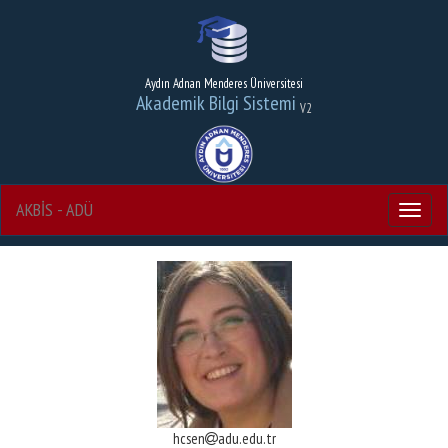
Aydın Adnan Menderes Üniversitesi
Akademik Bilgi Sistemi
V2
AKBİS - ADÜ
Menu
hcsen
adu.edu.tr