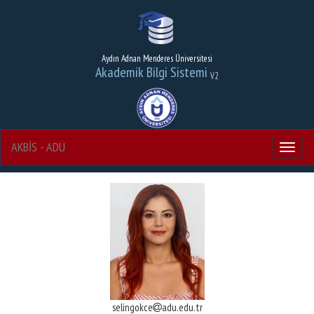
Aydın Adnan Menderes Üniversitesi
Akademik Bilgi Sistemi
V2
AKBİS - ADÜ
Menu
selingokce
adu.edu.tr