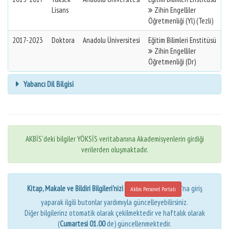
Lisans
Zihin Engelliler
Öğretmenliği (Yl) (Tezli)
2017-2023
Doktora
Anadolu Üniversitesi
Eğitim Bilimleri Enstitüsü
Zihin Engelliler
Öğretmenliği (Dr)
Yabancı Dil Bilgisi
AKBİS'deki bilgiler YÖKSİS veritabanına Akademisyenlerin girdiği
verilerden oluşmaktadır.
Kitap, Makale ve Bildiri Bilgileri'nizi
'na giriş
Akbis Personel Portalı
yaparak ilgili butonlar yardımıyla güncelleyebilirsiniz.
Diğer bilgilerinz otomatik olarak çekilmektedir ve haftalık olarak
(
Cumartesi 01.00
de) güncellenmektedir.