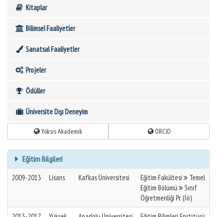
Kitaplar
Bilimsel Faaliyetler
Sanatsal Faaliyetler
Projeler
Ödüller
Üniversite Dışı Deneyim
Yöksis Akademik
ORCID
Eğitim Bilgileri
2009-2013
Lisans
Kafkas Üniversitesi
Eğitim Fakültesi
Temel
Eğitim Bölümü
Sınıf
Öğretmenliği Pr. (İö)
2013-2017
Yüksek
Anadolu Üniversitesi
Eğitim Bilimleri Enstitüsü