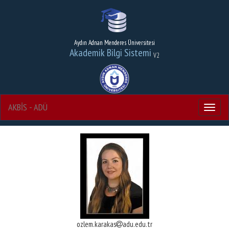
Aydın Adnan Menderes Üniversitesi
Akademik Bilgi Sistemi
V2
AKBİS - ADÜ
Menu
ozlem.karakas
adu.edu.tr