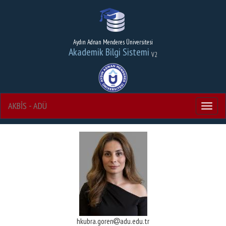
Aydın Adnan Menderes Üniversitesi
Akademik Bilgi Sistemi
V2
AKBİS - ADÜ
Menu
hkubra.goren
adu.edu.tr