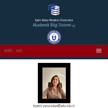
Aydın Adnan Menderes Üniversitesi
Akademik Bilgi Sistemi
V2
AKBİS - ADÜ
Menu
kiymet.yavuzaslan
adu.edu.tr