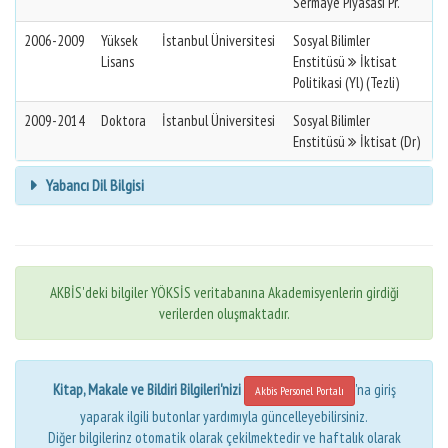
Sermaye Piyasası Pr.
2006-2009
Yüksek
İstanbul Üniversitesi
Sosyal Bilimler
Lisans
Enstitüsü
İktisat
Politikasi (Yl) (Tezli)
2009-2014
Doktora
İstanbul Üniversitesi
Sosyal Bilimler
Enstitüsü
İktisat (Dr)
Yabancı Dil Bilgisi
AKBİS'deki bilgiler YÖKSİS veritabanına Akademisyenlerin girdiği
verilerden oluşmaktadır.
Kitap, Makale ve Bildiri Bilgileri'nizi
'na giriş
Akbis Personel Portalı
yaparak ilgili butonlar yardımıyla güncelleyebilirsiniz.
Diğer bilgilerinz otomatik olarak çekilmektedir ve haftalık olarak