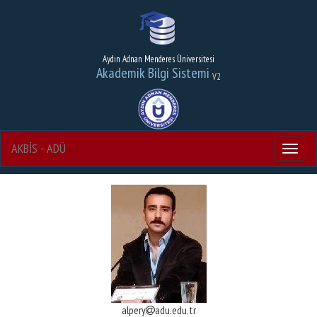
Aydın Adnan Menderes Üniversitesi
Akademik Bilgi Sistemi
V2
AKBİS - ADÜ
Menu
alpery
adu.edu.tr