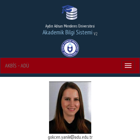
Aydın Adnan Menderes Üniversitesi
Akademik Bilgi Sistemi
V2
AKBİS - ADÜ
Menu
gokcen.yanik
adu.edu.tr