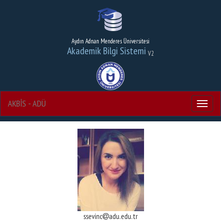
Aydın Adnan Menderes Üniversitesi
Akademik Bilgi Sistemi
V2
AKBİS - ADÜ
Menu
ssevinc
adu.edu.tr