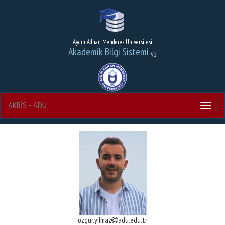
Aydın Adnan Menderes Üniversitesi
Akademik Bilgi Sistemi
V2
AKBİS - ADÜ
Menu
ozgur.yilmaz
adu.edu.tr