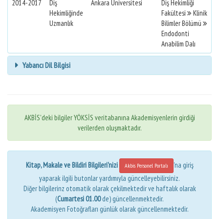
2014-2017
Diş
Ankara Üniversitesi
Diş Hekimliği
Hekimliğinde
Fakültesi
Klinik
Uzmanlık
Bilimler Bölümü
Endodonti
Anabilim Dalı
Yabancı Dil Bilgisi
AKBİS'deki bilgiler YÖKSİS veritabanına Akademisyenlerin girdiği
verilerden oluşmaktadır.
Kitap, Makale ve Bildiri Bilgileri'nizi
'na giriş
Akbis Personel Portalı
yaparak ilgili butonlar yardımıyla güncelleyebilirsiniz.
Diğer bilgilerinz otomatik olarak çekilmektedir ve haftalık olarak
(
Cumartesi 01.00
de) güncellenmektedir.
Akademisyen Fotoğrafları günlük olarak güncellenmektedir.