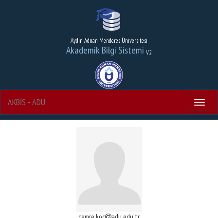
Aydın Adnan Menderes Üniversitesi
Akademik Bilgi Sistemi
V2
AKBİS - ADÜ
Menu
cemre.koc
adu.edu.tr