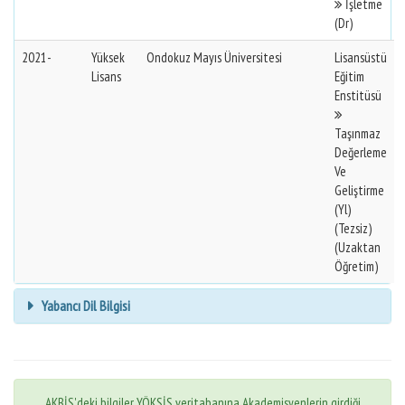
İşletme
(Dr)
2021-
Yüksek
Ondokuz Mayıs Üniversitesi
Lisansüstü
Lisans
Eğitim
Enstitüsü
Taşınmaz
Değerleme
Ve
Geliştirme
(Yl)
(Tezsiz)
(Uzaktan
Öğretim)
Yabancı Dil Bilgisi
AKBİS'deki bilgiler YÖKSİS veritabanına Akademisyenlerin girdiği