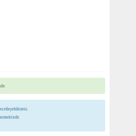
dır.
ncelleyebilirsiniz.
lenmektedir.