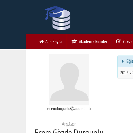
Ana Sayfa
Akademik Birimler
Yöksis V
Eğit
2017-2
ecemdurgunlu
adu.edu.tr
Arş.Gör.
Ecem Gözde Durgunlu