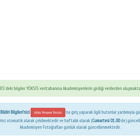
İS'deki bilgiler YÖKSİS veritabanına Akademisyenlerin girdiği verilerden oluşmakta
ldiri Bilgileri'nizi
'na giriş yaparak ilgili butonlar yardımıyla gü
Akbis Personel Portalı
erinz otomatik olarak çekilmektedir ve haftalık olarak (
Cumartesi 01.00
de) güncel
Akademisyen Fotoğrafları günlük olarak güncellenmektedir.