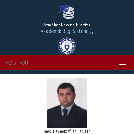
Aydın Adnan Menderes Üniversitesi
Akademik Bilgi Sistemi
V2
AKBİS - ADÜ
Menu
mesut.ekmekci
adu.edu.tr