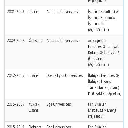
Pr. (İngilizce)
2001-2008
Lisans
Anadolu Üniversitesi
İşletme Fakültesi
İşletme Bölümü
İşletme Pr.
(Açıköğretim)
2009-2012
Önlisans
Anadolu Üniversitesi
Açıköğretim
Fakültesi
İlahiyat
Bölümü
İlahiyat Pr.
(Önlisans)
(Açıköğretim)
2012-2015
Lisans
Dokuz Eylül Üniversitesi
İlahiyat Fakültesi
İlahiyat Lisans
Tamamlama (İlitam)
Pr. (Uzaktan Öğretim)
2013-2015
Yüksek
Ege Üniversitesi
Fen Bilimleri
Lisans
Enstitüsü
Enerji
(Yl) (Tezli)
2015-2018
Doktora
Ege Üniversitesi
Fen Bilimleri