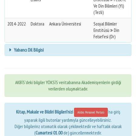
Ve Din Bilimleri (Yl)
(Tezli)
2014-2022
Doktora
Ankara Üniversitesi
Sosyal Bilimler
Enstitüsü
Din
Felsefesi (Dr)
Yabancı Dil Bilgisi
AKBİS'deki bilgiler YÖKSİS veritabanına Akademisyenlerin girdiği
verilerden oluşmaktadır.
Kitap, Makale ve Bildiri Bilgileri'nizi
'na giriş
Akbis Personel Portalı
yaparak ilgili butonlar yardımıyla güncelleyebilirsiniz.
Diğer bilgilerinz otomatik olarak çekilmektedir ve haftalık olarak
(
Cumartesi 01.00
de) güncellenmektedir.