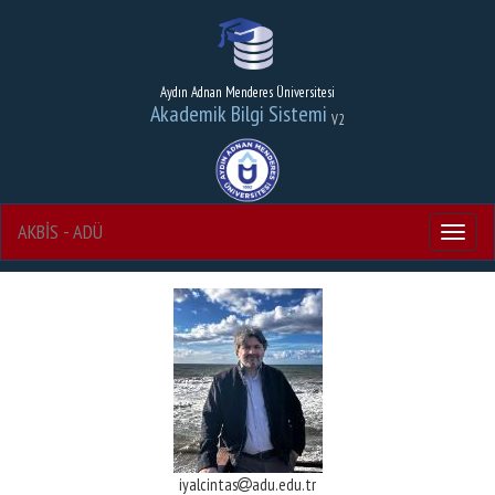
Aydın Adnan Menderes Üniversitesi
Akademik Bilgi Sistemi
V2
AKBİS - ADÜ
Menu
iyalcintas
adu.edu.tr