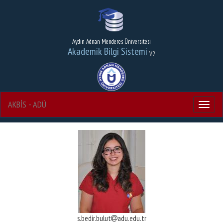
Aydın Adnan Menderes Üniversitesi
Akademik Bilgi Sistemi
V2
AKBİS - ADÜ
Menu
s.bedir.bulut
adu.edu.tr