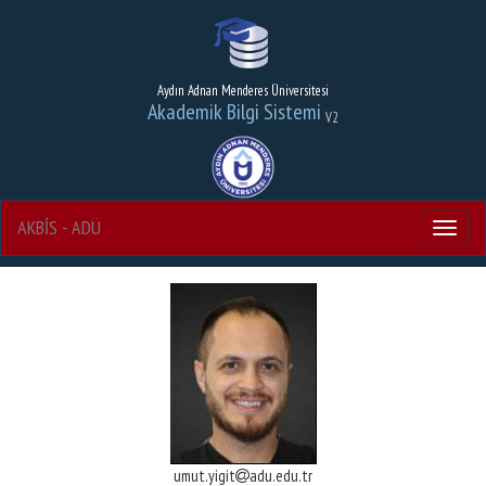
Aydın Adnan Menderes Üniversitesi
Akademik Bilgi Sistemi
V2
AKBİS - ADÜ
Menu
umut.yigit
adu.edu.tr