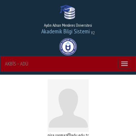
Aydın Adnan Menderes Üniversitesi
Akademik Bilgi Sistemi
V2
AKBİS - ADÜ
Menu
nisa.sasmaz
adu.edu.tr