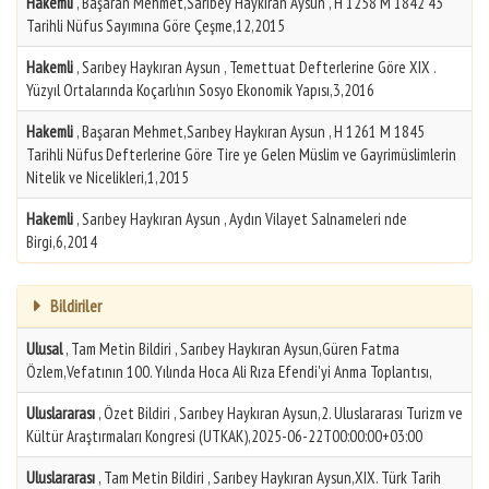
Hakemli
, Başaran Mehmet,Sarıbey Haykıran Aysun , H 1258 M 1842 43
Tarihli Nüfus Sayımına Göre Çeşme,12,2015
Hakemli
, Sarıbey Haykıran Aysun , Temettuat Defterlerine Göre XIX .
Yüzyıl Ortalarında Koçarlı’nın Sosyo Ekonomik Yapısı,3,2016
Hakemli
, Başaran Mehmet,Sarıbey Haykıran Aysun , H 1261 M 1845
Tarihli Nüfus Defterlerine Göre Tire ye Gelen Müslim ve Gayrimüslimlerin
Nitelik ve Nicelikleri,1,2015
Hakemli
, Sarıbey Haykıran Aysun , Aydın Vilayet Salnameleri nde
Birgi,6,2014
Bildiriler
Ulusal
, Tam Metin Bildiri , Sarıbey Haykıran Aysun,Güren Fatma
Özlem,Vefatının 100. Yılında Hoca Ali Rıza Efendi'yi Anma Toplantısı,
Uluslararası
, Özet Bildiri , Sarıbey Haykıran Aysun,2. Uluslararası Turizm ve
Kültür Araştırmaları Kongresi (UTKAK),2025-06-22T00:00:00+03:00
Uluslararası
, Tam Metin Bildiri , Sarıbey Haykıran Aysun,XIX. Türk Tarih