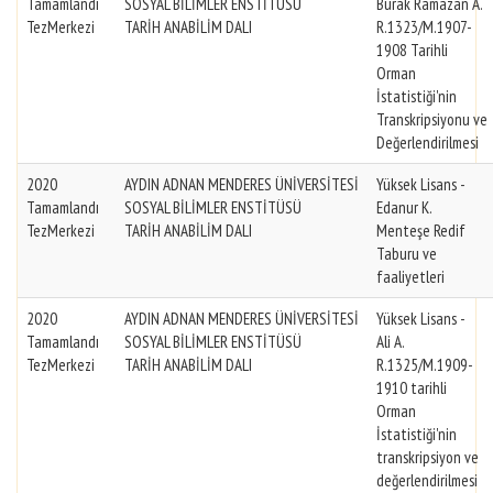
Tamamlandı
SOSYAL BİLİMLER ENSTİTÜSÜ
Burak Ramazan A.
TezMerkezi
TARİH ANABİLİM DALI
R.1323/M.1907-
1908 Tarihli
Orman
İstatistiği'nin
Transkripsiyonu ve
Değerlendirilmesi
2020
AYDIN ADNAN MENDERES ÜNİVERSİTESİ
Yüksek Lisans -
Tamamlandı
SOSYAL BİLİMLER ENSTİTÜSÜ
Edanur K.
TezMerkezi
TARİH ANABİLİM DALI
Menteşe Redif
Taburu ve
faaliyetleri
2020
AYDIN ADNAN MENDERES ÜNİVERSİTESİ
Yüksek Lisans -
Tamamlandı
SOSYAL BİLİMLER ENSTİTÜSÜ
Ali A.
TezMerkezi
TARİH ANABİLİM DALI
R.1325/M.1909-
1910 tarihli
Orman
İstatistiği'nin
transkripsiyon ve
değerlendirilmesi