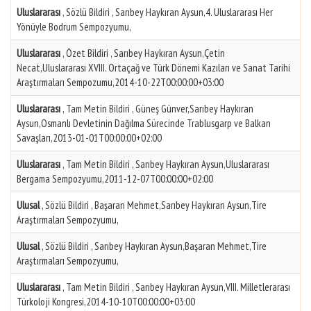
Uluslararası
, Sözlü Bildiri , Sarıbey Haykıran Aysun,4. Uluslararası Her
Yönüyle Bodrum Sempozyumu,
Uluslararası
, Özet Bildiri , Sarıbey Haykıran Aysun,Çetin
Necat,Uluslararası XVIII. Ortaçağ ve Türk Dönemi Kazıları ve Sanat Tarihi
Araştırmaları Sempozumu,2014-10-22T00:00:00+03:00
Uluslararası
, Tam Metin Bildiri , Güneş Günver,Sarıbey Haykıran
Aysun,Osmanlı Devletinin Dağılma Sürecinde Trablusgarp ve Balkan
Savaşları,2013-01-01T00:00:00+02:00
Uluslararası
, Tam Metin Bildiri , Sarıbey Haykıran Aysun,Uluslararası
Bergama Sempozyumu,2011-12-07T00:00:00+02:00
Ulusal
, Sözlü Bildiri , Başaran Mehmet,Sarıbey Haykıran Aysun,Tire
Araştırmaları Sempozyumu,
Ulusal
, Sözlü Bildiri , Sarıbey Haykıran Aysun,Başaran Mehmet,Tire
Araştırmaları Sempozyumu,
Uluslararası
, Tam Metin Bildiri , Sarıbey Haykıran Aysun,VIII. Milletlerarası
Türkoloji Kongresi,2014-10-10T00:00:00+03:00