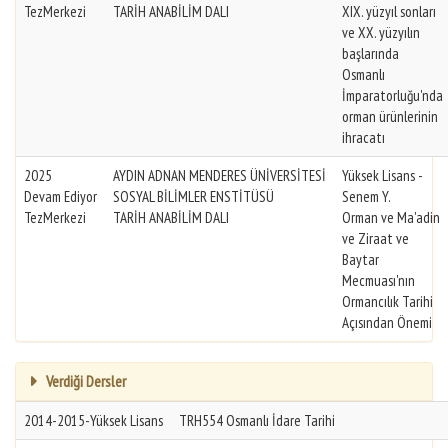
TezMerkezi
TARİH ANABİLİM DALI
XIX. yüzyıl sonları
ve XX. yüzyılın
başlarında
Osmanlı
İmparatorluğu'nda
orman ürünlerinin
ihracatı
2025
AYDIN ADNAN MENDERES ÜNİVERSİTESİ
Yüksek Lisans -
Devam Ediyor
SOSYAL BİLİMLER ENSTİTÜSÜ
Senem Y.
TezMerkezi
TARİH ANABİLİM DALI
Orman ve Ma'adin
ve Ziraat ve
Baytar
Mecmuası'nın
Ormancılık Tarihi
Açısından Önemi
Verdiği Dersler
2014-2015-Yüksek Lisans
TRH554 Osmanlı İdare Tarihi