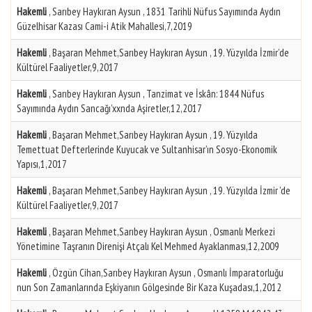
Hakemli
, Sarıbey Haykıran Aysun , 1831 Tarihli Nüfus Sayımında Aydın
Güzelhisar Kazası Cami-i Atik Mahallesi,7,2019
Hakemli
, Başaran Mehmet,Sarıbey Haykıran Aysun , 19. Yüzyılda İzmir’de
Kültürel Faaliyetler,9,2017
Hakemli
, Sarıbey Haykıran Aysun , Tanzimat ve İskân: 1844 Nüfus
Sayımında Aydın Sancağı’xxnda Aşiretler,12,2017
Hakemli
, Başaran Mehmet,Sarıbey Haykıran Aysun , 19. Yüzyılda
Temettuat Defterlerinde Kuyucak ve Sultanhisar’ın Sosyo-Ekonomik
Yapısı,1,2017
Hakemli
, Başaran Mehmet,Sarıbey Haykıran Aysun , 19. Yüzyılda İzmir ’de
Kültürel Faaliyetler,9,2017
Hakemli
, Başaran Mehmet,Sarıbey Haykıran Aysun , Osmanlı Merkezi
Yönetimine Taşranın Direnişi Atçalı Kel Mehmed Ayaklanması,12,2009
Hakemli
, Özgün Cihan,Sarıbey Haykıran Aysun , Osmanlı İmparatorluğu
nun Son Zamanlarında Eşkiyanın Gölgesinde Bir Kaza Kuşadası,1,2012