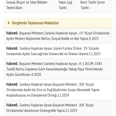
Sosyal, Beşeri ve İdari Bilimler
Yakın Çağ
Kent Tarihi Çevre
Temel Alanı
Tarihi
Tarihi -
Dergilerde Yayınlanan Makaleler
Hakemli
, Başaran Mehmet,Sarıbey Haykıran Aysun , 19. Yüzyıl Ortalarında
Aydın Merkez Köylerinde Nüfus, Sosyal Kimlik ve Aile Yapısı,9,2025
Hakemli
, Sarıbey Haykıran Aysun, Güren Fatma Özlem , 19. Yüzyılın
Sonlarında Aydın Sancağı'nda Ormancılık ve Orman İdaresi,12,2023
Hakemli
, Başaran Mehmet,Sarıbey Haykıran Aysun , H. 1261/M. 1845
Tarihli Nüfus Sayımına Göre Karaosmanoğlu Yakup Paşa Yönetiminde
Aydın Güzelhisarı,4,2020
Hakemli
, Sarıbey Haykıran Aysun,Başaran Mehmet , XIX. Yüzyıl
Ortalarında Aydın’da Ova ve Dağ Köylerinin Sosyo-Ekonomik Yapısı:
Araplarkuyusu ve Danişmend Örneği,12,2019
Hakemli
, Sarıbey Haykıran Aysun,Başaran Mehmet , XIX. Yüzyıl
Ortalarında Umurlu’nun Demografik Yapısı,12,2019