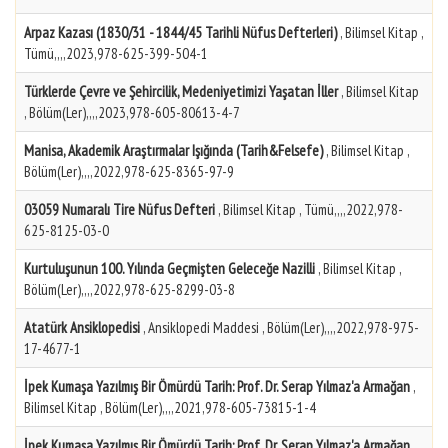
Arpaz Kazası (1830/31 - 1844/45 Tarihli Nüfus Defterleri)
, Bilimsel Kitap ,
Tümü,,,,2023,978-625-399-504-1
Türklerde Çevre ve Şehircilik, Medeniyetimizi Yaşatan İller
, Bilimsel Kitap
, Bölüm(Ler),,,,2023,978-605-80613-4-7
Manisa, Akademik Araştırmalar Işığında (Tarih&Felsefe)
, Bilimsel Kitap ,
Bölüm(Ler),,,,2022,978-625-8365-97-9
03059 Numaralı Tire Nüfus Defteri
, Bilimsel Kitap , Tümü,,,,2022,978-
625-8125-03-0
Kurtuluşunun 100. Yılında Geçmişten Geleceğe Nazilli
, Bilimsel Kitap ,
Bölüm(Ler),,,,2022,978-625-8299-03-8
Atatürk Ansiklopedisi
, Ansiklopedi Maddesi , Bölüm(Ler),,,,2022,978-975-
17-4677-1
İpek Kumaşa Yazılmış Bir Ömürdü Tarih: Prof. Dr. Serap Yılmaz'a Armağan
,
Bilimsel Kitap , Bölüm(Ler),,,,2021,978-605-73815-1-4
İpek Kumaşa Yazılmış Bir Ömürdü Tarih: Prof. Dr. Serap Yılmaz'a Armağan
,