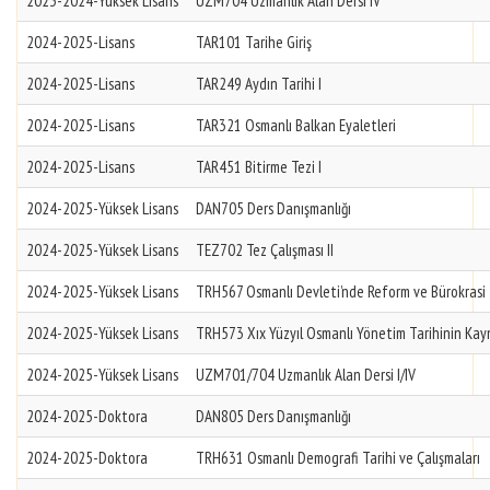
2023-2024-Yüksek Lisans
UZM704 Uzmanlık Alan Dersi IV
2024-2025-Lisans
TAR101 Tarihe Giriş
2024-2025-Lisans
TAR249 Aydın Tarihi I
2024-2025-Lisans
TAR321 Osmanlı Balkan Eyaletleri
2024-2025-Lisans
TAR451 Bitirme Tezi I
2024-2025-Yüksek Lisans
DAN705 Ders Danışmanlığı
2024-2025-Yüksek Lisans
TEZ702 Tez Çalışması II
2024-2025-Yüksek Lisans
TRH567 Osmanlı Devleti’nde Reform ve Bürokrasi
2024-2025-Yüksek Lisans
TRH573 Xıx Yüzyıl Osmanlı Yönetim Tarihinin Kay
2024-2025-Yüksek Lisans
UZM701/704 Uzmanlık Alan Dersi I/IV
2024-2025-Doktora
DAN805 Ders Danışmanlığı
2024-2025-Doktora
TRH631 Osmanlı Demografi Tarihi ve Çalışmaları