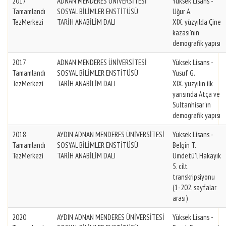
2017
ADNAN MENDERES ÜNİVERSİTESİ
Yüksek Lisans -
Tamamlandı
SOSYAL BİLİMLER ENSTİTÜSÜ
Uğur A.
TezMerkezi
TARİH ANABİLİM DALI
XIX. yüzyılda Çine
kazası'nın
demografik yapısı
2017
ADNAN MENDERES ÜNİVERSİTESİ
Yüksek Lisans -
Tamamlandı
SOSYAL BİLİMLER ENSTİTÜSÜ
Yusuf G.
TezMerkezi
TARİH ANABİLİM DALI
XIX. yüzyılın ilk
yarısında Atça ve
Sultanhisar'ın
demografik yapısı
2018
AYDIN ADNAN MENDERES ÜNİVERSİTESİ
Yüksek Lisans -
Tamamlandı
SOSYAL BİLİMLER ENSTİTÜSÜ
Belgin T.
TezMerkezi
TARİH ANABİLİM DALI
Umdetü'l Hakayık
5. cilt
transkripsiyonu
(1-202. sayfalar
arası)
2020
AYDIN ADNAN MENDERES ÜNİVERSİTESİ
Yüksek Lisans -