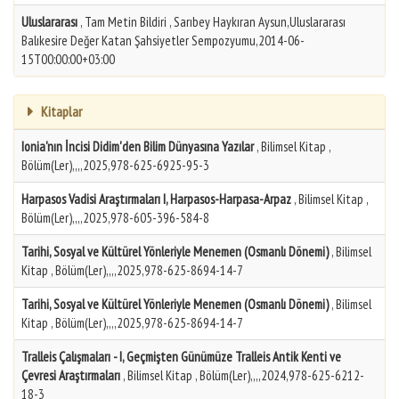
Uluslararası
, Tam Metin Bildiri , Sarıbey Haykıran Aysun,Uluslararası
Balıkesire Değer Katan Şahsiyetler Sempozyumu,2014-06-
15T00:00:00+03:00
Kitaplar
Ionia'nın İncisi Didim'den Bilim Dünyasına Yazılar
, Bilimsel Kitap ,
Bölüm(Ler),,,,2025,978-625-6925-95-3
Harpasos Vadisi Araştırmaları I, Harpasos-Harpasa-Arpaz
, Bilimsel Kitap ,
Bölüm(Ler),,,,2025,978-605-396-584-8
Tarihi, Sosyal ve Kültürel Yönleriyle Menemen (Osmanlı Dönemi)
, Bilimsel
Kitap , Bölüm(Ler),,,,2025,978-625-8694-14-7
Tarihi, Sosyal ve Kültürel Yönleriyle Menemen (Osmanlı Dönemi)
, Bilimsel
Kitap , Bölüm(Ler),,,,2025,978-625-8694-14-7
Tralleis Çalışmaları - I, Geçmişten Günümüze Tralleis Antik Kenti ve
Çevresi Araştırmaları
, Bilimsel Kitap , Bölüm(Ler),,,,2024,978-625-6212-
18-3