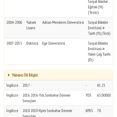
Sosyal Alanlar
Eğitimi (Yl)
(Tezsiz)
2004-2006
Yüksek
Adnan Menderes Üniversitesi
Sosyal Bilimler
Lisans
Enstitüsü
Tarih (Yl) (Tezli)
2007-2013
Doktora
Ege Üniversitesi
Sosyal Bilimler
Enstitüsü
Yakın Çağ Tarihi
(Dr)
Yabancı Dil Bilgisi
İngilizce
2017 -
-
81.25
İngilizce
2016 2016-Yds Sonbahar Dönemi
YDS
65,00000
Sonuçları
İngilizce
2010 2010-Kpds Sonbahar Dönemi
KPDS
70
Sonuçları