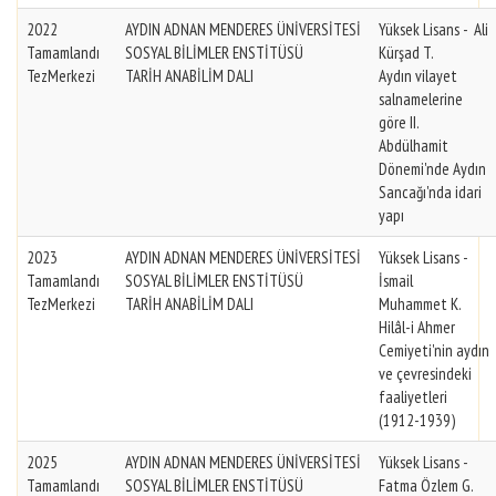
2022
AYDIN ADNAN MENDERES ÜNİVERSİTESİ
Yüksek Lisans - Ali
Tamamlandı
SOSYAL BİLİMLER ENSTİTÜSÜ
Kürşad T.
TezMerkezi
TARİH ANABİLİM DALI
Aydın vilayet
salnamelerine
göre II.
Abdülhamit
Dönemi'nde Aydın
Sancağı'nda idari
yapı
2023
AYDIN ADNAN MENDERES ÜNİVERSİTESİ
Yüksek Lisans -
Tamamlandı
SOSYAL BİLİMLER ENSTİTÜSÜ
İsmail
TezMerkezi
TARİH ANABİLİM DALI
Muhammet K.
Hilâl-i Ahmer
Cemiyeti'nin aydın
ve çevresindeki
faaliyetleri
(1912-1939)
2025
AYDIN ADNAN MENDERES ÜNİVERSİTESİ
Yüksek Lisans -
Tamamlandı
SOSYAL BİLİMLER ENSTİTÜSÜ
Fatma Özlem G.